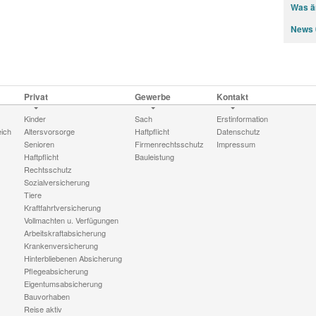
Was än
News 
Privat
Gewerbe
Kontakt
Kinder
Sach
Erstinformation
eich
Altersvorsorge
Haftpflicht
Datenschutz
Senioren
Firmenrechtsschutz
Impressum
Haftpflicht
Bauleistung
Rechtsschutz
Sozialversicherung
Tiere
Kraftfahrtversicherung
Vollmachten u. Verfügungen
Arbeitskraftabsicherung
Krankenversicherung
Hinterbliebenen Absicherung
Pflegeabsicherung
Eigentumsabsicherung
Bauvorhaben
Reise aktiv