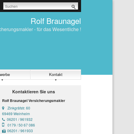
Rolf Braunagel
icherungsmakler - für das Wesentliche !
werbe
Kontakt
Kontaktieren Sie uns
Rolf Braunagel Versicherungsmakler
Zinkgräfstr. 60
69469 Weinheim
06201 / 961932
0179 / 50 67 086
06201 / 961933