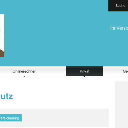
Suche
Ihr Vers
Onlinerechner
Privat
Ge
utz
versicherung