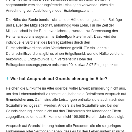
sogenannnte versicherungsfremde Leistungen verwendet, etwa die
Anrechnung von Ausbildungs- oder Erziehungszeiten.
Die Höhe der Rente bemisst sich an der Höhe der eingezahlten Beiträge
und Dauer der Mitgliedschaft, abhähngig vom Lohn. Für die Zeit der
Mitgliedschaft in der Rentenversicherung werden zur Berechnung des
Rentenanspurchs sogenannte
Entgeltpunkte
ermittelt. Dazu wird der
individuelle Verdienst des Beitragszahlers durch den
Durchschnittsverdienst aller Versicherten geteilt. Für ein Jahr mit
Durchschnittsverdienst gibt es einen Entgeltpunkt, wer die Hälfte verdient,
bekommt 0,5 Entgeltpunkte. Ein Verdienst in Höhe der
Beitragsbemessungsgrenze entsprach 2014 etwa 2,07 Entgeltpunkten.
Wer hat Anspruch auf Grundsicherung im Alter?
Reichen die Einkünfte im Alter oder bei voller Erwerbsminderung nicht aus,
um den Lebensunterhalt zu bestreiten, haben die Betroffenen Anspruch auf
Grundsicherung.
Darin sind alle Leistungen enthalten, die auch nach dem
Sozialhilferecht gezahlt werden. Anders als bei Sozialhilfe wird bei der
Grundsicherung jedoch nicht auf das Einkommen der Kinder oder Eltern
zugegriffen, sofern das Einkommen nicht 100.000 Euro im Jahr übersteigt.
Anspruch auf Grundsicherung haben alle Personen, die ein so geringes
Einkommen oder Vermögen haben, dass es für den Lebensunterhalt nicht