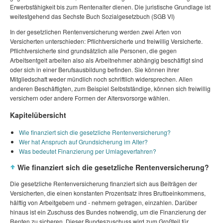
Erwerbsfähigkeit bis zum Rentenalter dienen. Die juristische Grundlage ist
weitestgehend das Sechste Buch Sozialgesetzbuch (SGB VI)
In der gesetzlichen Rentenversicherung werden zwei Arten von
Versicherten unterschieden: Pflichtversicherte und freiwillig Versicherte.
Pflichtversicherte sind grundsätzlich alle Personen, die gegen
Arbeitsentgelt arbeiten also als Arbeitnehmer abhängig beschäftigt sind
oder sich in einer Berufsausbildung befinden. Sie können ihrer
Mitgliedschaft weder mündlich noch schriftlich widersprechen. Allen
anderen Beschäftigten, zum Beispiel Selbstständige, können sich freiwillig
versichern oder andere Formen der Altersvorsorge wählen.
Kapitelübersicht
Wie finanziert sich die gesetzliche Rentenversicherung?
Wer hat Anspruch auf Grundsicherung im Alter?
Was bedeutet Finanzierung per Umlageverfahren?
Wie finanziert sich die gesetzliche Rentenversicherung?
Die gesetzliche Rentenversicherung finanziert sich aus Beiträgen der
Versicherten, die einen konstanten Prozentsatz ihres Bruttoeinkommens,
hälftig von Arbeitgebern und - nehmern getragen, einzahlen. Darüber
hinaus ist ein Zuschuss des Bundes notwendig, um die Finanzierung der
Renten zu sicheren. Dieser Bundeszuschuss wird zum Großteil für