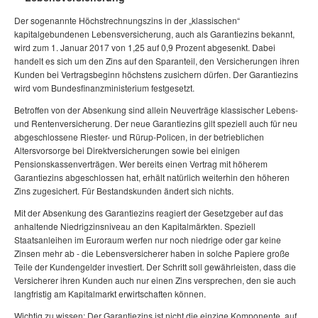
Der sogenannte Höchstrechnungszins in der „klassischen“
kapitalgebundenen Lebensversicherung, auch als Garantiezins bekannt,
wird zum 1. Januar 2017 von 1,25 auf 0,9 Prozent abgesenkt. Dabei
handelt es sich um den Zins auf den Sparanteil, den Versicherungen ihren
Kunden bei Vertragsbeginn höchstens zusichern dürfen. Der Garantiezins
wird vom Bundesfinanzministerium festgesetzt.
Betroffen von der Absenkung sind allein Neuverträge klassischer Lebens-
und Rentenversicherung. Der neue Garantiezins gilt speziell auch für neu
abgeschlossene Riester- und Rürup-Policen, in der betrieblichen
Altersvorsorge bei Direktversicherungen sowie bei einigen
Pensionskassenverträgen. Wer bereits einen Vertrag mit höherem
Garantiezins abgeschlossen hat, erhält natürlich weiterhin den höheren
Zins zugesichert. Für Bestandskunden ändert sich nichts.
Mit der Absenkung des Garantiezins reagiert der Gesetzgeber auf das
anhaltende Niedrigzinsniveau an den Kapitalmärkten. Speziell
Staatsanleihen im Euroraum werfen nur noch niedrige oder gar keine
Zinsen mehr ab - die Lebensversicherer haben in solche Papiere große
Teile der Kundengelder investiert. Der Schritt soll gewährleisten, dass die
Versicherer ihren Kunden auch nur einen Zins versprechen, den sie auch
langfristig am Kapitalmarkt erwirtschaften können.
Wichtig zu wissen: Der Garantiezins ist nicht die einzige Komponente, auf