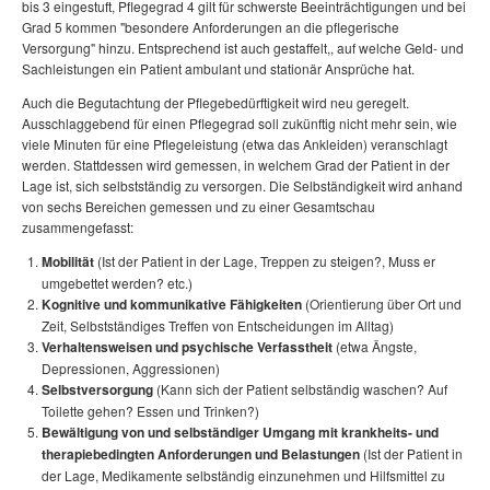
bis 3 eingestuft, Pflegegrad 4 gilt für schwerste Beeinträchtigungen und bei
Grad 5 kommen "besondere Anforderungen an die pflegerische
Versorgung" hinzu. Entsprechend ist auch gestaffelt,, auf welche Geld- und
Sachleistungen ein Patient ambulant und stationär Ansprüche hat.
Auch die Begutachtung der Pflegebedürftigkeit wird neu geregelt.
Ausschlaggebend für einen Pflegegrad soll zukünftig nicht mehr sein, wie
viele Minuten für eine Pflegeleistung (etwa das Ankleiden) veranschlagt
werden. Stattdessen wird gemessen, in welchem Grad der Patient in der
Lage ist, sich selbstständig zu versorgen. Die Selbständigkeit wird anhand
von sechs Bereichen gemessen und zu einer Gesamtschau
zusammengefasst:
Mobilität
(Ist der Patient in der Lage, Treppen zu steigen?, Muss er
umgebettet werden? etc.)
Kognitive und kommunikative Fähigkeiten
(Orientierung über Ort und
Zeit, Selbstständiges Treffen von Entscheidungen im Alltag)
Verhaltensweisen und psychische Verfasstheit
(etwa Ängste,
Depressionen, Aggressionen)
Selbstversorgung
(Kann sich der Patient selbständig waschen? Auf
Toilette gehen? Essen und Trinken?)
Bewältigung von und selbständiger Umgang mit krankheits- und
therapiebedingten Anforderungen und Belastungen
(Ist der Patient in
der Lage, Medikamente selbständig einzunehmen und Hilfsmittel zu