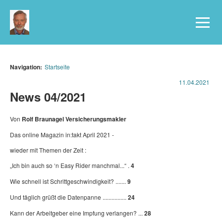
Navigation:
Startseite
11.04.2021
News 04/2021
Von
Rolf Braunagel Versicherungsmakler
Das online Magazin in:takt April 2021 -
wieder mit Themen der Zeit :
„Ich bin auch so ‘n Easy Rider manchmal...“
.
4
Wie
schnell ist Schrittgeschwindigkeit?
.......
9
Und täglich grüßt die Datenpanne
................
24
Kann der Arbeitgeber eine
Impfung verlangen?
...
28